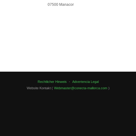
07500 Manacor
Rechtlicher Hinweis
-
Advertencia Legal
Website Kontakt (
Webmaster@conecta-mallorca.com
)