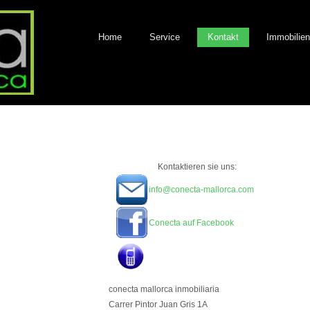
Home
Service
Kontakt
Immobilien
Kontaktieren sie uns:
info@conecta-mallorca.com
Conecta auf Facebook
conecta mallorca inmobiliaria
Carrer Pintor Juan Gris 1A